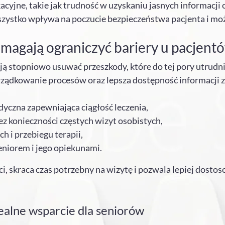
cyjne, takie jak trudność w uzyskaniu jasnych informacji 
 wszystko wpływa na poczucie bezpieczeństwa pacjenta i mo
omagają ograniczyć bariery u pacjent
 stopniowo usuwać przeszkody, które do tej pory utrudnia
ądkowanie procesów oraz lepsza dostępność informacji zar
yczna zapewniająca ciągłość leczenia,
ez konieczności częstych wizyt osobistych,
h i przebiegu terapii,
niorem i jego opiekunami.
ci, skraca czas potrzebny na wizytę i pozwala lepiej dost
realne wsparcie dla seniorów