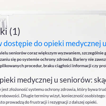
ki (1)
w dostępie do opieki medycznej 
 wielu seniorów coraz większym wyzwaniem, szczególnie g
zaniu się po systemie ochrony zdrowia. Bariery nie zawsz
komplikowanych procedur, braku ciągłości informacji czy 
pieki medycznej u seniorów: skąd
est złożoność systemu ochrony zdrowia, który bywa trudn
orobowości. Długie terminy wizyt, konieczność osobistego
to prowadzą do frustracji i rezygnacji z dalszej opieki.