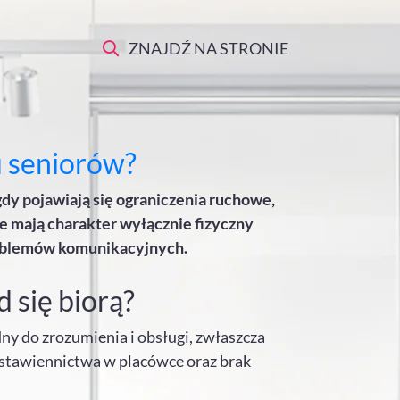
ZNAJDŹ NA STRONIE
u seniorów?
dy pojawiają się ograniczenia ruchowe,
e mają charakter wyłącznie fizyczny
problemów komunikacyjnych.
 się biorą?
y do zrozumienia i obsługi, zwłaszcza
 stawiennictwa w placówce oraz brak