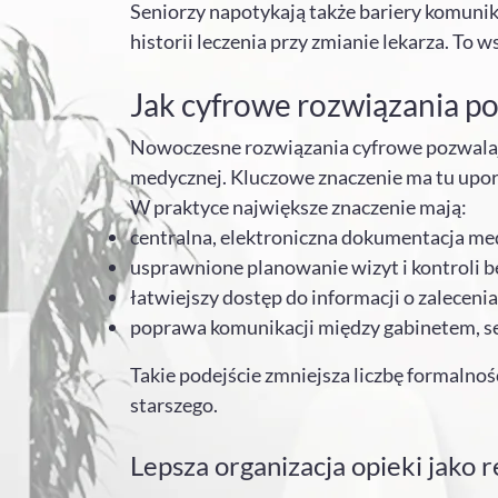
Seniorzy napotykają także bariery komunika
historii leczenia przy zmianie lekarza. To
Jak cyfrowe rozwiązania p
Nowoczesne rozwiązania cyfrowe pozwalają
medycznej. Kluczowe znaczenie ma tu uporz
W praktyce największe znaczenie mają:
centralna, elektroniczna dokumentacja med
usprawnione planowanie wizyt i kontroli b
łatwiejszy dostęp do informacji o zaleceniac
poprawa komunikacji między gabinetem, se
Takie podejście zmniejsza liczbę formalnoś
starszego.
Lepsza organizacja opieki jako 