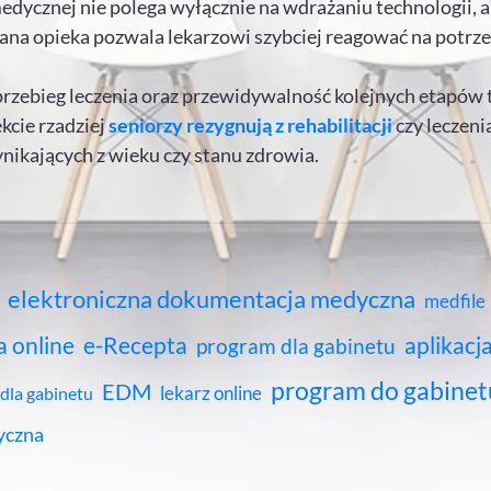
medycznej nie polega wyłącznie na wdrażaniu technologii, 
na opieka pozwala lekarzowi szybciej reagować na potrzeb
zebieg leczenia oraz przewidywalność kolejnych etapów 
kcie rzadziej
seniorzy rezygnują z rehabilitacji
czy leczenia
nikających z wieku czy stanu zdrowia.
elektroniczna dokumentacja medyczna
medfile
a online
e-Recepta
aplikacja
program dla gabinetu
program do gabinet
EDM
lekarz online
 dla gabinetu
yczna