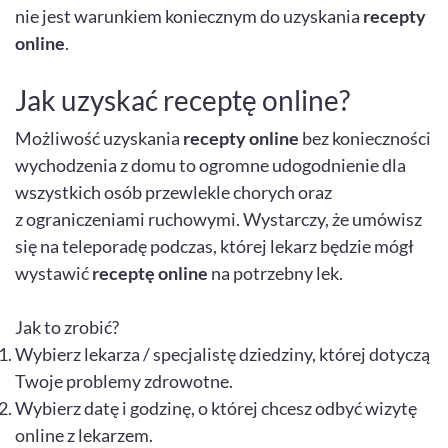
nie jest warunkiem koniecznym do uzyskania
recepty
online
.
Jak uzyskać receptę online?
Możliwość uzyskania
recepty online
bez konieczności
wychodzenia z domu to ogromne udogodnienie dla
wszystkich osób przewlekle chorych oraz
z ograniczeniami ruchowymi. Wystarczy, że umówisz
się na teleporadę podczas, której lekarz będzie mógł
wystawić
receptę online
na potrzebny lek.
Jak to zrobić?
Wybierz lekarza / specjalistę dziedziny, której dotyczą
Twoje problemy zdrowotne.
Wybierz datę i godzinę, o której chcesz odbyć wizytę
online z lekarzem.