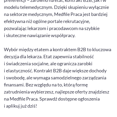
preferencji – zarówno na etat, kontrakt B2B, jak i w
modelu telemedycznym. Dzięki skupieniu wyłącznie
na sektorze medycznym, Medfile Praca jest bardziej
efektywna niż ogólne portale rekrutacyjne,
pozwalając lekarzom i pracodawcom na szybkie
i skuteczne nawiązanie współpracy.
Wybór między etatem a kontraktem B2B to kluczowa
decyzja dla lekarza. Etat zapewnia stabilność
i świadczenia socjalne, ale ogranicza zarobki
i elastyczność. Kontrakt B2B daje większe dochody
i swobodę, ale wymaga samodzielnego zarządzania
finansami. Bez względu na to, którą formę
zatrudnienia wybierzesz, najlepsze oferty znajdziesz
na Medfile Praca. Sprawdź dostępne ogłoszenia
i aplikuj już dziś!