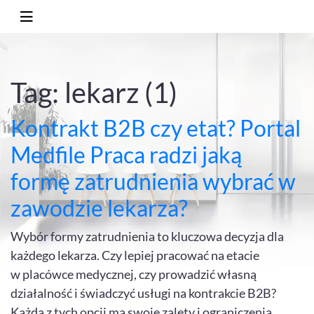
Tag: lekarz (1)
Kontrakt B2B czy etat? Portal
Medfile Praca radzi jaką
formę zatrudnienia wybrać w
zawodzie lekarza?
Wybór formy zatrudnienia to kluczowa decyzja dla
każdego lekarza. Czy lepiej pracować na etacie
w placówce medycznej, czy prowadzić własną
działalność i świadczyć usługi na kontrakcie B2B?
Każda z tych opcji ma swoje zalety i ograniczenia,