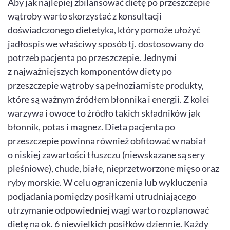
Aby jak najlepiej zbilansować dietę po przeszczepie
wątroby warto skorzystać z konsultacji
doświadczonego dietetyka, który pomoże ułożyć
jadłospis we właściwy sposób tj. dostosowany do
potrzeb pacjenta po przeszczepie. Jednymi
z najważniejszych komponentów diety po
przeszczepie wątroby są pełnoziarniste produkty,
które są ważnym źródłem błonnika i energii. Z kolei
warzywa i owoce to źródło takich składników jak
błonnik, potas i magnez. Dieta pacjenta po
przeszczepie powinna również obfitować w nabiał
o niskiej zawartości tłuszczu (niewskazane są sery
pleśniowe), chude, białe, nieprzetworzone mięso oraz
ryby morskie. W celu ograniczenia lub wykluczenia
podjadania pomiędzy posiłkami utrudniającego
utrzymanie odpowiedniej wagi warto rozplanować
dietę na ok. 6 niewielkich posiłków dziennie. Każdy