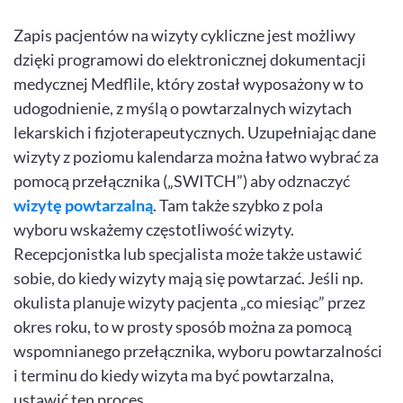
Zapis pacjentów na wizyty cykliczne jest możliwy
dzięki programowi do elektronicznej dokumentacji
medycznej Medflile, który został wyposażony w to
udogodnienie, z myślą o powtarzalnych wizytach
lekarskich i fizjoterapeutycznych. Uzupełniając dane
wizyty z poziomu kalendarza można łatwo wybrać za
pomocą przełącznika („SWITCH”) aby odznaczyć
wizytę powtarzalną
. Tam także szybko z pola
wyboru wskażemy częstotliwość wizyty.
Recepcjonistka lub specjalista może także ustawić
sobie, do kiedy wizyty mają się powtarzać. Jeśli np.
okulista planuje wizyty pacjenta „co miesiąc” przez
okres roku, to w prosty sposób można za pomocą
wspomnianego przełącznika, wyboru powtarzalności
i terminu do kiedy wizyta ma być powtarzalna,
ustawić ten proces.