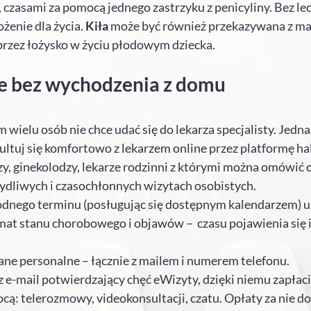
czasami za pomocą jednego zastrzyku z penicyliny. Bez le
żenie dla życia.
Kiła
może być również przekazywana z matk
przez łożysko w życiu płodowym dziecka.
je bez wychodzenia z domu
wielu osób nie chce udać się do lekarza specjalisty. Jedna
sultuj się komfortowo z lekarzem online przez platformę h
zy, ginekolodzy, lekarze rodzinni z którymi można omówić 
ydliwych i czasochłonnych wizytach osobistych.
dnego terminu (posługując się dostępnym kalendarzem) u s
at stanu chorobowego i objawów – czasu pojawienia się inf
ne personalne – łącznie z mailem i numerem telefonu.
-mail potwierdzający chęć eWizyty, dzięki niemu zapłacis
cą: telerozmowy, videokonsultacji, czatu. Opłaty za nie d