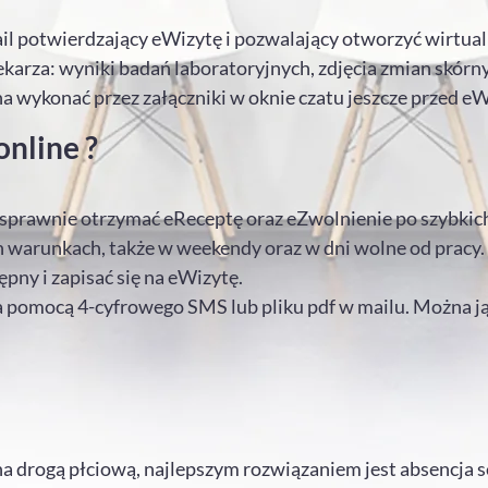
il potwierdzający eWizytę i pozwalający otworzyć wirtualn
karza: wyniki badań laboratoryjnych, zdjęcia zmian skórnyc
a wykonać przez załączniki w oknie czatu jeszcze przed eW
online ?
 sprawnie otrzymać eReceptę oraz eZwolnienie po szybkich 
arunkach, także w weekendy oraz w dni wolne od pracy. 
ępny i zapisać się na eWizytę.
a pomocą 4-cyfrowego SMS lub pliku pdf w mailu. Można ją
na drogą płciową, najlepszym rozwiązaniem jest absencja se