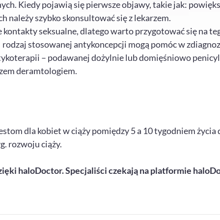
ch. Kiedy pojawią się pierwsze objawy, takie jak: powię
h należy szybko skonsultować się z lekarzem.
 kontakty seksualne, dlatego warto przygotować się na teg
 rodzaj stosowanej antykoncepcji mogą pomóc w zdiagnoz
tykoterapii – podawanej dożylnie lub domięśniowo penicyl
rzem deramtologiem.
testom dla kobiet w ciąży pomiędzy 5 a 10 tygodniem życi
g. rozwoju ciąży.
zięki haloDoctor. Specjaliści czekają na platformie haloD