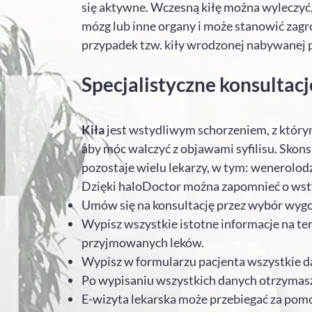
się aktywne. Wczesną kiłę można wyleczyć, 
mózg lub inne organy i może stanowić zagro
przypadek tzw. kiły wrodzonej nabywanej 
Specjalistyczne konsultac
Kiła
jest wstydliwym schorzeniem, z którym 
aby móc walczyć z objawami syfilisu. Skon
pozostaje wielu lekarzy, w tym: wenerolod
Dzięki haloDoctor można zapomnieć o wst
Umów się na konsultację przez wybór wygo
Wypisz wszystkie istotne informacje na tem
przyjmowanych leków.
Wypisz w formularzu pacjenta wszystkie da
Po wypisaniu wszystkich danych otrzymasz e
E-wizyta lekarska może przebiegać za pomo