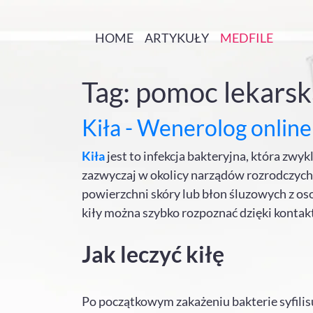
HOME
ARTYKUŁY
MEDFILE
Tag: pomoc lekarska
Kiła - Wenerolog online
Kiła
jest to infekcja bakteryjna, która zwy
zazwyczaj w okolicy narządów rozrodczych,
powierzchni skóry lub błon śluzowych z o
kiły można szybko rozpoznać dzięki kontak
Jak leczyć kiłę
Po początkowym zakażeniu bakterie syfilisu