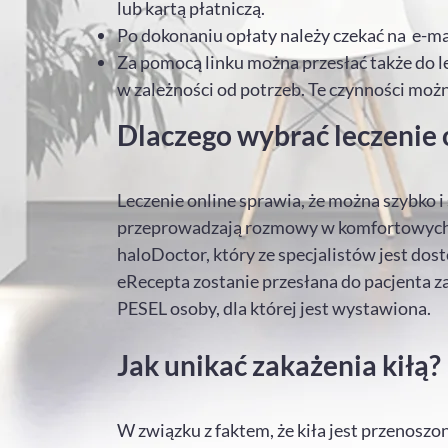
lub kartą płatniczą.
Po dokonaniu opłaty należy czekać na e-ma
Za pomocą linku można przesłać także do le
w zależności od potrzeb. Te czynności możn
Dlaczego wybrać leczenie 
Leczenie online sprawia, że można szybko i
przeprowadzają rozmowy w komfortowych w
haloDoctor, który ze specjalistów jest dost
eRecepta zostanie przesłana do pacjenta z
PESEL osoby, dla której jest wystawiona.
Jak unikać zakażenia kiłą?
W związku z faktem, że kiła jest przenoszo