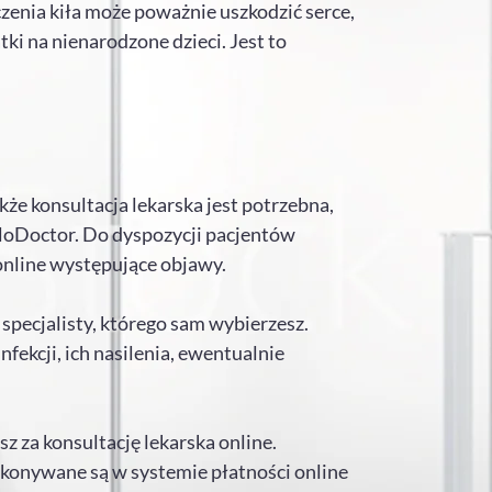
czenia kiła może poważnie uszkodzić serce,
i na nienarodzone dzieci. Jest to
kże konsultacja lekarska jest potrzebna,
aloDoctor. Do dyspozycji pacjentów
online występujące objawy.
pecjalisty, którego sam wybierzesz.
ekcji, ich nasilenia, ewentualnie
z za konsultację lekarska online.
okonywane są w systemie płatności online