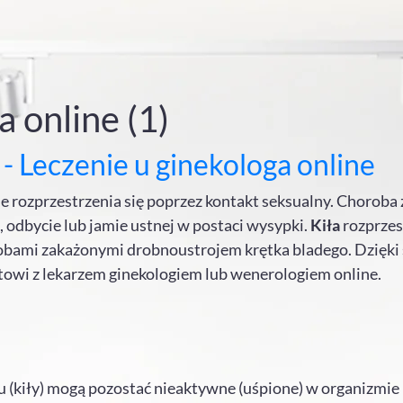
 online (1)
 - Leczenie u ginekologa online
kle rozprzestrzenia się poprzez kontakt seksualny. Choroba 
 odbycie lub jamie ustnej w postaci wysypki.
Kiła
rozprzes
sobami zakażonymi drobnoustrojem krętka bladego. Dzięk
towi z lekarzem ginekologiem lub wenerologiem online.
 (kiły) mogą pozostać nieaktywne (uśpione) w organizmie 