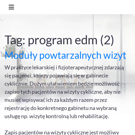
Tag: program edm (2)
Moduły powtarzalnych wizyt
W praktyce lekarskiej i fizjoterapeutycznej zdarzają
się pacjenci, którzy pojawiają się w gabinecie
cyklicznie. Dużym ułatwieniem będzie możliwość
zapisu tych pacjentów na wizyty cykliczne, aby nie
musieć wpisywać ich za każdym razem przez
rejestrację do konkretnego gabinetu na wybraną
usługę np. wizytę kontrolną lub rehabilitację.
Zapis pacjentów na wizyty cykliczne jest możliwy