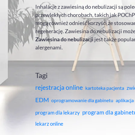
Inhalacje z zawiesiną do nebulizacji są po
przewlekłych chorobach, takich jak POChP (
mogą również odnieść korzyści ze stosowani
regenerację. Zawiesina do nebulizacji może
Zawiesina do nebulizacji
jest także popul
alergenami.
Tagi
rejestracja online
zwi
kartoteka pacjenta
EDM
oprogramowanie dla gabinetu
aplikacja
program dla gabinet
program dla lekarzy
lekarz online