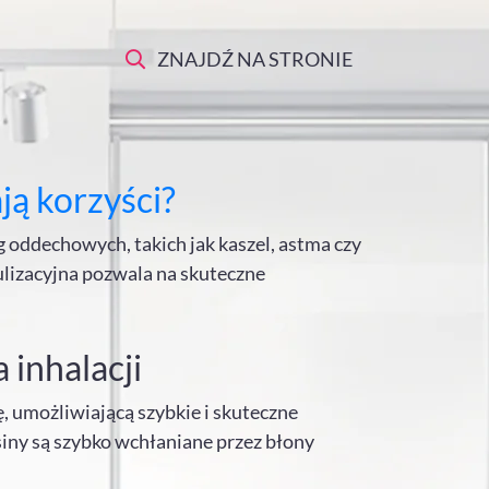
ZNAJDŹ NA STRONIE
ają korzyści?
g oddechowych, takich jak kaszel, astma czy
ulizacyjna pozwala na skuteczne
 inhalacji
ę, umożliwiającą szybkie i skuteczne
siny są szybko wchłaniane przez błony