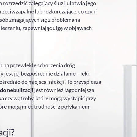
rozrzedzić zalegający śluz i ułatwia jego
przeciwzapalne lub rozkurczające, co czyni
 osób zmagających się z problemami
leczeniu, zapewniając ulgę w objawach
ch na przewlekłe schorzenia dróg
 jest jej bezpośrednie działanie – leki
średnio do miejsca infekcji. To przyspiesza
do nebulizacji
jest również łagodniejsza
ka czy wątroby, które mogą wystąpić przy
które mogą mieć trudności z połykaniem
cji?