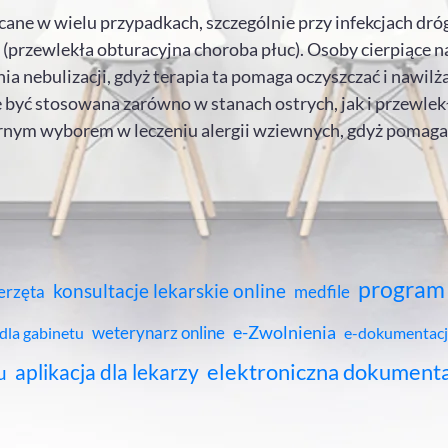
lecane w wielu przypadkach, szczególnie przy infekcjach dr
przewlekła obturacyjna choroba płuc). Osoby cierpiące na 
a nebulizacji, gdyż terapia ta pomaga oczyszczać i nawilż
 być stosowana zarówno w stanach ostrych, jak i przewlekły
arnym wyborem w leczeniu alergii wziewnych, gdyż pomag
program 
konsultacje lekarskie online
erzęta
medfile
e-Zwolnienia
weterynarz online
 dla gabinetu
e-dokumentacj
elektroniczna dokument
aplikacja dla lekarzy
u