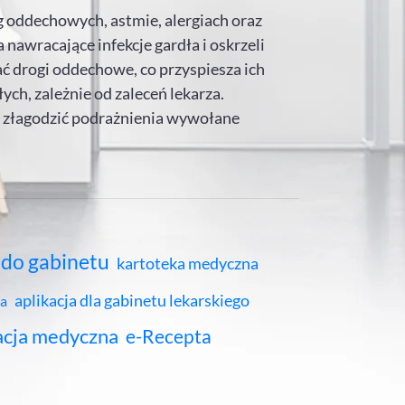
óg oddechowych, astmie, alergiach oraz
nawracające infekcje gardła i oskrzeli
ać drogi oddechowe, co przyspiesza ich
ch, zależnie od zaleceń lekarza.
a złagodzić podrażnienia wywołane
do gabinetu
kartoteka medyczna
aplikacja dla gabinetu lekarskiego
a
acja medyczna
e-Recepta