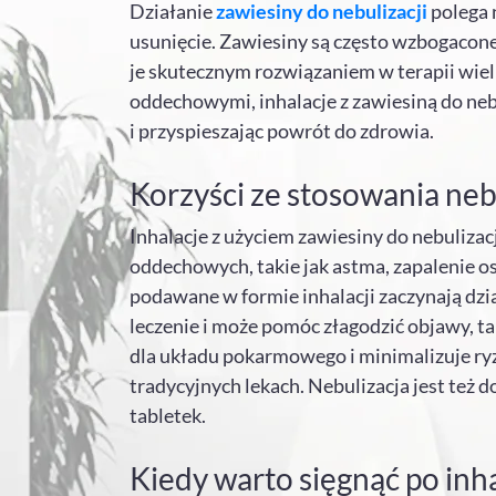
Działanie
zawiesiny do nebulizacji
polega 
usunięcie. Zawiesiny są często wzbogacone 
je skutecznym rozwiązaniem w terapii wiel
oddechowymi, inhalacje z zawiesiną do ne
i przyspieszając powrót do zdrowia.
Korzyści ze stosowania nebu
Inhalacje z użyciem zawiesiny do nebulizac
oddechowych, takie jak astma, zapalenie osk
podawane w formie inhalacji zaczynają dzia
leczenie i może pomóc złagodzić objawy, ta
dla układu pokarmowego i minimalizuje ryz
tradycyjnych lekach. Nebulizacja jest też 
tabletek.
Kiedy warto sięgnąć po inha