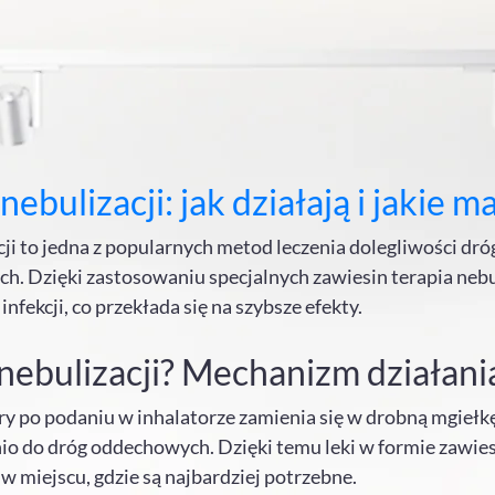
nebulizacji: jak działają i jakie m
ji to jedna z popularnych metod leczenia dolegliwości dró
ch. Dzięki zastosowaniu specjalnych zawiesin terapia neb
nfekcji, co przekłada się na szybsze efekty.
nebulizacji? Mechanizm działania
óry po podaniu w inhalatorze zamienia się w drobną mgiełk
nio do dróg oddechowych. Dzięki temu leki w formie zawie
w miejscu, gdzie są najbardziej potrzebne.