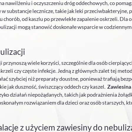
na nawilżeniu i oczyszczeniu dróg oddechowych, co pomaga 
w substancje lecznicze, takie jak leki przeciwbakteryjne, 
u chorób, od kaszlu po przewlekłe zapalenie oskrzeli. Dla
bulizacji mogą stanowić doskonałe wsparcie w codziennym 
lizacji
ji przynoszą wiele korzyści, szczególnie dla osób cierpiący
rzeli czy częste infekcje. Jedną z głównych zalet tej metody
łać szybciej niż preparaty doustne, ponieważ trafiają bezpo
kie jak duszność, świszczący oddech czy kaszel.
Zawiesina 
yko działań niepożądanych, takich jak podrażnienia żołąd
doskonałym rozwiązaniem dla dzieci oraz osób starszych, 
lacje z użyciem zawiesiny do nebuliza