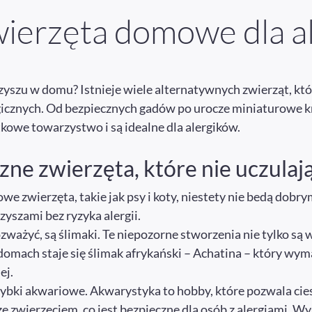
ierzęta domowe dla a
rzyszu w domu? Istnieje wiele alternatywnych zwierząt, któ
icznych. Od bezpiecznych gadów po urocze miniaturowe kr
ątkowe towarzystwo i są idealne dla alergików.
zne zwierzęta, które nie uczulaj
owe zwierzęta, takie jak psy i koty, niestety nie bedą dob
yszami bez ryzyka alergii.
ważyć, są ślimaki. Te niepozorne stworzenia nie tylko są wo
 domach staje się ślimak afrykański – Achatina – który w
ej.
 rybki akwariowe. Akwarystyka to hobby, które pozwala cie
e zwierzęciem, co jest bezpieczne dla osób z alergiami. W