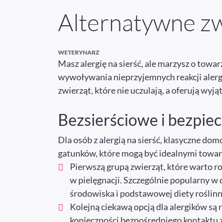
Alternatywne zw
WETERYNARZ
Masz alergię na sierść, ale marzysz o towa
wywoływania nieprzyjemnych reakcji alerg
zwierząt, które nie uczulają, a oferują wyj
Bezsierściowe i bezpiec
Dla osób z alergią na sierść, klasyczne dom
gatunków, które mogą być idealnymi towarz
Pierwszą grupą zwierząt, które warto roz
w pielęgnacji. Szczególnie popularny w
środowiska i podstawowej diety roślinn
Kolejną ciekawą opcją dla alergików są
konieczności bezpośredniego kontaktu z