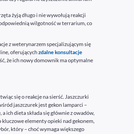
ęta żyją długo i nie wywołują reakcji
 odpowiednią wilgotność w terrarium, co
cje z weterynarzem specjalizującym się
ine, oferujących
zdalne konsultacje
ność, że ich nowy domownik ma optymalne
iąc się o reakcje na sierść. Jaszczurki
śród jaszczurek jest gekon lamparci –
 a ich dieta składa się głównie z owadów,
to kluczowe elementy opieki nad gekonem,
wybór, który – choć wymaga większego