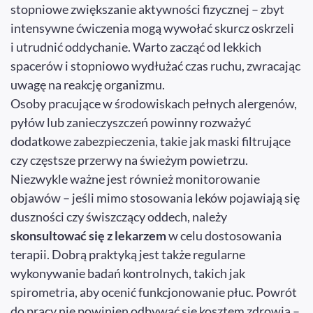
stopniowe zwiększanie aktywności fizycznej – zbyt
intensywne ćwiczenia mogą wywołać skurcz oskrzeli
i utrudnić oddychanie. Warto zacząć od lekkich
spacerów i stopniowo wydłużać czas ruchu, zwracając
uwagę na reakcję organizmu.
Osoby pracujące w środowiskach pełnych alergenów,
pyłów lub zanieczyszczeń powinny rozważyć
dodatkowe zabezpieczenia, takie jak maski filtrujące
czy częstsze przerwy na świeżym powietrzu.
Niezwykle ważne jest również monitorowanie
objawów – jeśli mimo stosowania leków pojawiają się
duszności czy świszczący oddech, należy
skonsultować się z lekarzem
w celu dostosowania
terapii. Dobrą praktyką jest także regularne
wykonywanie badań kontrolnych, takich jak
spirometria, aby ocenić funkcjonowanie płuc. Powrót
do pracy nie powinien odbywać się kosztem zdrowia –