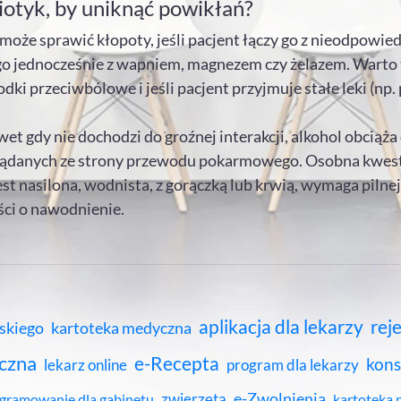
iotyk, by uniknąć powikłań?
że sprawić kłopoty, jeśli pacjent łączy go z nieodpowied
go jednocześnie z wapniem, magnezem czy żelazem. Warto t
dki przeciwbólowe i jeśli pacjent przyjmuje stałe leki (np
t gdy nie dochodzi do groźnej interakcji, alkohol obciąż
ożądanych ze strony przewodu pokarmowego. Osobna kwest
 jest nasilona, wodnista, z gorączką lub krwią, wymaga piln
ści o nawodnienie.
aplikacja dla lekarzy
rej
rskiego
kartoteka medyczna
czna
e-Recepta
kons
lekarz online
program dla lekarzy
e-Zwolnienia
zwierzęta
gramowanie dla gabinetu
kartoteka 