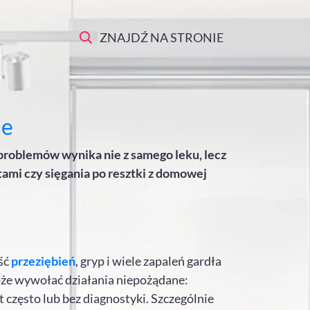
ZNAJDŹ NA STRONIE
je
 problemów wynika nie z samego leku, lecz
tami czy sięgania po resztki z domowej
ść
przeziębień
, gryp i wiele zapaleń gardła
może wywołać działania niepożądane:
t często lub bez diagnostyki. Szczególnie