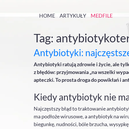
HOME
ARTYKUŁY
MEDFILE
Tag: antybiotykoter
Antybiotyki: najczęsts
Antybiotyki ratują zdrowie i życie, ale t
z błędów: przyjmowania „na wszelki wypade
apteczki. To prosta droga do powikłań i a
Kiedy antybiotyk nie m
Najczęstszy błąd to traktowanie antybioty
ma podłoże wirusowe, a antybiotyk na wirus
biegunkę, nudności, bóle brzucha, wysypkę c