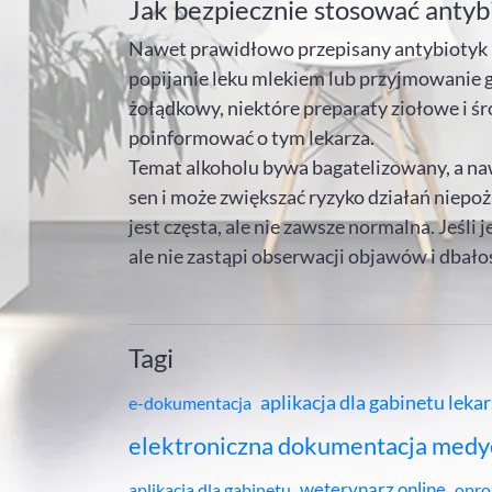
Jak bezpiecznie stosować antyb
Nawet prawidłowo przepisany antybiotyk mo
popijanie leku mlekiem lub przyjmowanie 
żołądkowy, niektóre preparaty ziołowe i śro
poinformować o tym lekarza.
Temat alkoholu bywa bagatelizowany, a nawe
sen i może zwiększać ryzyko działań niep
jest częsta, ale nie zawsze normalna. Jeśli
ale nie zastąpi obserwacji objawów i dbało
Tagi
aplikacja dla gabinetu leka
e-dokumentacja
elektroniczna dokumentacja medy
weterynarz online
aplikacja dla gabinetu
opro