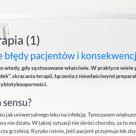
apia (1)
ze błędy pacjentów i konsekwenc
ylko wtedy, gdy są stosowane właściwie. W praktyce wiele
k”, skracania terapii, łączenia z niewłaściwymi prepara
ntybiotykooporności.
a sensu?
ku jak uniwersalnego leku na infekcję. Tymczasem większo
y nie działa. W takiej sytuacji nie skróci choroby, za to 
zy grzybicę. Ryzyko rośnie, jeśli pacjent przyjmuje lek zby