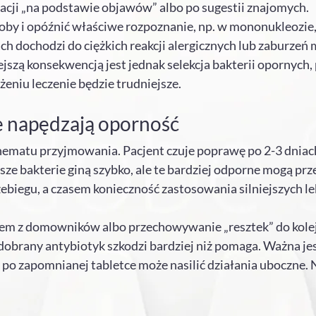
acji „na podstawie objawów” albo po sugestii znajomych.
by i opóźnić właściwe rozpoznanie, np. w mononukleozie,
h dochodzi do ciężkich reakcji alergicznych lub zaburzeń m
jszą konsekwencją jest jednak selekcja bakterii opornych,
żeniu leczenie będzie trudniejsze.
e napędzają oporność
ematu przyjmowania. Pacjent czuje poprawę po 2-3 dniach i
bsze bakterie giną szybko, ale te bardziej odporne mogą p
zebiegu, a czasem konieczność zastosowania silniejszych 
kiem z domowników albo przechowywanie „resztek” do kole
obrany antybiotyk szkodzi bardziej niż pomaga. Ważna jest
po zapomnianej tabletce może nasilić działania uboczne. N