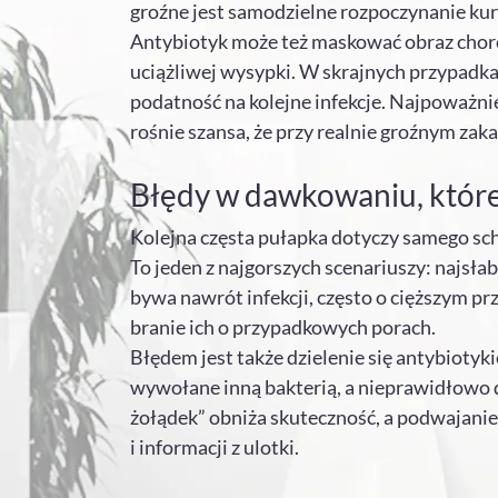
groźne jest samodzielne rozpoczynanie kur
Antybiotyk może też maskować obraz choro
uciążliwej wysypki. W skrajnych przypadkac
podatność na kolejne infekcje. Najpoważnie
rośnie szansa, że przy realnie groźnym zaka
Błędy w dawkowaniu, któr
Kolejna częsta pułapka dotyczy samego sch
To jeden z najgorszych scenariuszy: najsła
bywa nawrót infekcji, często o cięższym pr
branie ich o przypadkowych porach.
Błędem jest także dzielenie się antybioty
wywołane inną bakterią, a nieprawidłowo d
żołądek” obniża skuteczność, a podwajanie 
i informacji z ulotki.