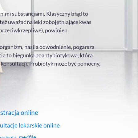
nimi substancjami. Klasyczny błąd to
eż uważać na leki zobojętniające kwas
. przeciwkrzepliwe), powinien
a organizm, nasila odwodnienie, pogarsza
ia to biegunka poantybiotykowa, która
ej konsultacji. Probiotyk może być pomocny,
estracja online
ultacje lekarskie online
medfile
pacjenta