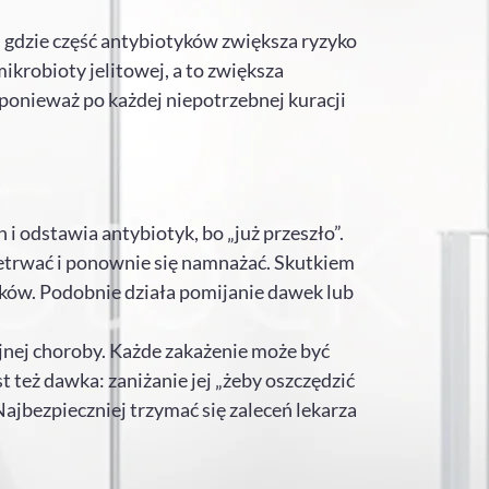
 gdzie część antybiotyków zwiększa ryzyko
ikrobioty jelitowej, a to zwiększa
 ponieważ po każdej niepotrzebnej kuracji
 odstawia antybiotyk, bo „już przeszło”.
rzetrwać i ponownie się namnażać. Skutkiem
leków. Podobnie działa pomijanie dawek lub
jnej choroby. Każde zakażenie może być
 też dawka: zaniżanie jej „żeby oszczędzić
ajbezpieczniej trzymać się zaleceń lekarza