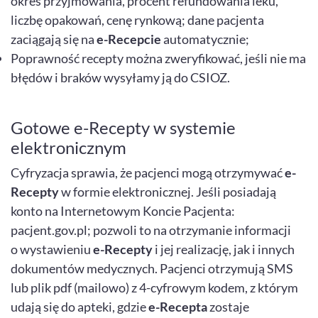
okres przyjmowania, procent refundowania leku,
liczbę opakowań, cenę rynkową; dane pacjenta
zaciągają się na
e-Recepcie
automatycznie;
Poprawność recepty można zweryfikować, jeśli nie ma
błędów i braków wysyłamy ją do CSIOZ.
Gotowe e-Recepty w systemie
elektronicznym
Cyfryzacja sprawia, że pacjenci mogą otrzymywać
e-
Recepty
w formie elektronicznej. Jeśli posiadają
konto na Internetowym Koncie Pacjenta:
pacjent.gov.pl; pozwoli to na otrzymanie informacji
o wystawieniu
e-Recepty
i jej realizację, jak i innych
dokumentów medycznych. Pacjenci otrzymują SMS
lub plik pdf (mailowo) z 4-cyfrowym kodem, z którym
udają się do apteki, gdzie
e-Recepta
zostaje