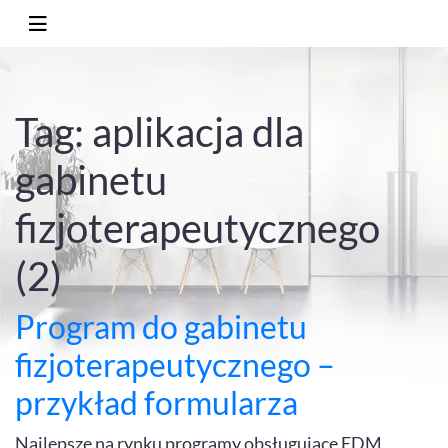
Tag: aplikacja dla
gabinetu
fizjoterapeutycznego
(2)
Program do gabinetu
fizjoterapeutycznego –
przykład formularza
Najlepsze na rynku programy obsługujące EDM